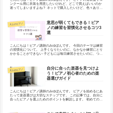
ンクール用に衣装を用意したいけれど、どこで買えばいいのか
迷ってしまいますよね？ ネットで購入したいけど、色々ありす
ぎて選べないわ… こんなお悩みを抱えている方も多いのではな
いでしょう...
意思が弱くてもできる！ピア
大人のピアノ
ノの練習を習慣化させるコツ3
選
こんにちは！ピアノ講師のみゆぽんです。 今回のテーマは練習
の習慣化について。 上手くなりたいのに、なかなか練習にとり
かかることができない 子どもには毎日練習させたいのに、つい
忘れたりサボってしまう… こんなことが続くと、「私はなって
意思が弱...
自分に合った楽器を見つけよ
大人のピアノ
う！ピアノ初心者のための楽
器選びガイド
こんにちは！ピアノ講師のみゆぽんです。 ピアノを始めるにあ
たって楽器選びは大切なステップです。 この記事では、自分に
合ったピアノを選ぶためのポイントを解説します。 初めてのピ
アノ選びに迷っている方は必見です！ 自分に合った楽器を選ん
で、音楽...