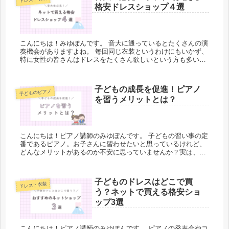
格安ドレスショップ４選
こんにちは！みゆぽんです。 音大に通っているとたくさんの演
奏機会がありますよね。 毎回同じ衣装というわけにもいかず、
特に女性の皆さんはドレスをたくさん欲しいという方も多いの
ではないでしょうか？ 音大生ちゃん 演奏会用のドレスってす
ごく高いイ...
子どもの成長を促進！ピアノ
子どものピアノ
を習うメリットとは？
こんにちは！ピアノ講師のみゆぽんです。 子どもの習い事の定
番であるピアノ。お子さんに習わせたいと思っているけれど、
どんなメリットがあるのか不安に思っていませんか？実は、ピ
アノを習うことには様々な素晴らしい効果があるんです！ 今回
はピアノを習...
子どものドレスはどこで買
ドレス・衣装
う？ネットで買える格安ショ
ップ3選
こんにちは！ピアノ講師のみゆぽんです。 ピアノの発表会やコ