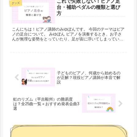
これで失敗しない！ピアノ足
グッズ
台・補助ペダルの種類と選び
方
こんにちは！ピアノ講師のみゆぽんです。 今回のテーマはピア
ノの足台について。 みゆぽん ピアノを演奏するとき、お子さ
んが無理な姿勢をとっていたり、足が宙に浮いてしまっている
ことありませんか？ ピアノは鍵盤の高さを自由に変えることは
できません...
子どものピアノ、何歳から始めるの
が正解？現役ピアノ講師が本音で解
説
虹のリズム（平吉毅州）の難易度
は？全25曲一覧＋おすすめ発表会曲3
選