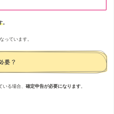
す
。
となっています。
必要？
ている場合、
確定申告が必要になります
。